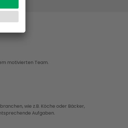
em motivierten Team.
ranchen, wie z.B. Köche oder Bäcker,
 entsprechende Aufgaben.