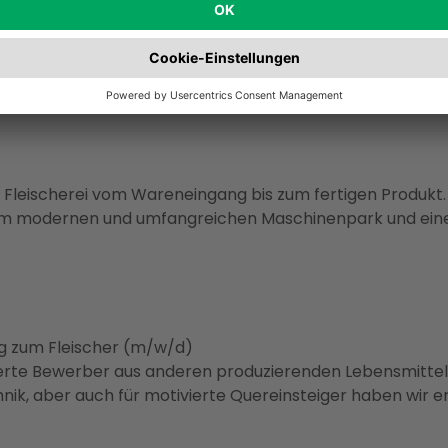
r Fleischerei vom Wareneingang bis zum fertigen Produkt.
nem modernen und umfangreichen Maschinenpark und ein
ng zum Fleischer (m/w/d)
erte Bewerber aus anderen produzierenden Lebensmittelb
hnik, aber auch für motivierte Quereinsteiger haben wir