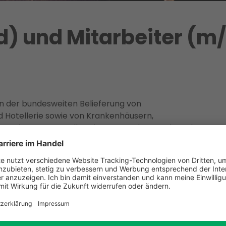
d) und Mitarbeiter (m/
n der bundesweiten Belieferung von
 Hotellerie sowie von Krankenhäusern,
en. Mit unserem Vollsortiment aus den Food- und
technik von der Planung über Einbau und Service
wir der kompetente und zuverlässige Partner rund
land, sondern auch im benachbarten Ausland
ils und unserer Zuverlässigkeit beständig.
eischerei in Weeze suchen wir ab sofort,
wie Mitarbeiterinnen und Mitarbeiter zur