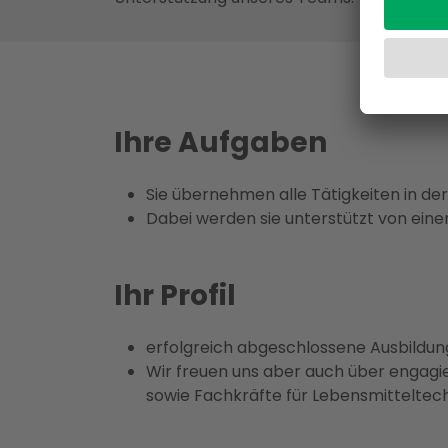
Ihre Aufgaben
Sie übernehmen alle Tätigkeiten in de
Dabei werden sie unterstützt von ei
Ihr Profil
erfolgreich abgeschlossene Ausbildu
Wir freuen uns aber auch über engagi
sowie Fachkräfte für Lebensmitteltec