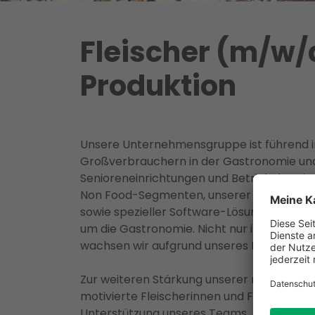
Fleischer (m/w/
Produktion
Unsere Unternehmensgruppe ist führend i
Großverbrauchern in der Gastronomie und
Senioreneinrichtungen und Betriebskantin
Non Food-Segmenten, unserer Großküchen
sowie spezieller Software-Lösungen, sind 
um die Gastronomie. Nicht nur in Deutsch
wachsen wir aufgrund unseres Leistungsprof
Zur weiteren Stärkung unserer modernen Fl
motivierte Fleischerinnen und Fleischer so
Unterstützung unseres Teams.