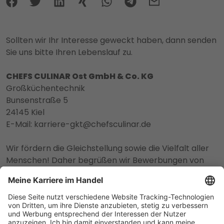
Sollten wir Ihr Interesse geweckt haben, dann senden
Sie uns bitte Ihren Lebenslauf zu.
CHEFS CULINAR Ost GmbH & Co. KG
Großküchentechnik
Bunsenstraße 5
24145 Kiel
E-Mail: karriere-gkt@chefsculinar.de
Wir fördern die Gleichstellung sowie die Vielfalt aller
Menschen! Daher begrüßen wir Bewerbungen von
People of Color, Menschen aller Nationalitäten,
Religionen und Weltanschauungen, sexueller
Orientierungen und geschlechtlicher Identitäten, aller
Altersgruppen sowie Menschen mit
Beeinträchtigungen.