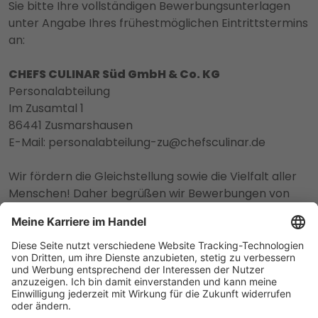
Sie bitte Ihre vollständigen Bewerbungsunterlagen
unter Angabe Ihres frühestmöglichen Eintrittstermins
an:
CHEFS CULINAR Süd GmbH & Co. KG
Personalabteilung
Im Zusamtal 1
86441 Zusmarshausen
E-Mail: personalabteilung-zu@chefsculinar.de
Wir fördern die Gleichstellung sowie die Vielfalt aller
Menschen! Daher begrüßen wir Bewerbungen von
People of Color, Menschen aller Nationalitäten,
Religionen und Weltanschauungen, sexueller
Orientierungen und geschlechtlicher Identitäten, aller
Altersgruppen sowie Menschen mit
Beeinträchtigungen.