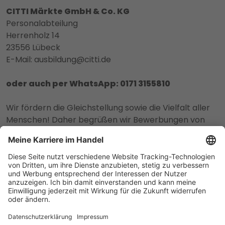
CITTI Märkte GmbH & Co. KG
Personalabteilung
Herrenholz 14
23556 Lübeck
E-Mail: ausbildung@citti.de
oder auch per WhatsApp: 0171 3155810
Wir fördern die Gleichstellung sowie die Vielfalt aller
Menschen! Daher begrüßen wir Bewerbungen von
People of Color, Menschen aller Nationalitäten,
Religionen und Weltanschauungen, sexueller
Orientierungen und geschlechtlicher Identitäten, aller
Altersgruppen sowie Menschen mit
Beeinträchtigungen.