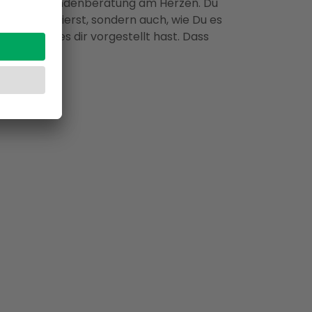
hgerechte Kundenberatung am Herzen. Du
 und portionierst, sondern auch, wie Du es
ig, wie Du es dir vorgestellt hast. Dass