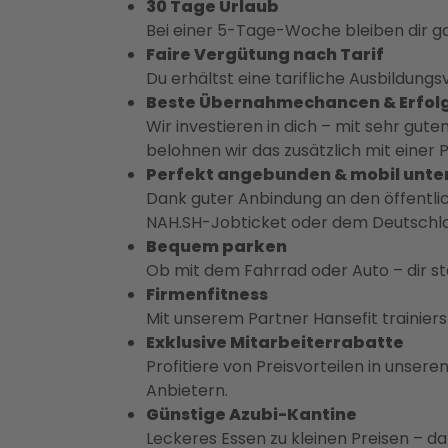
30 Tage Urlaub
Bei einer 5-Tage-Woche bleiben dir ga
Faire Vergütung nach Tarif
Du erhältst eine tarifliche Ausbildun
Beste Übernahmechancen & Erfol
Wir investieren in dich – mit sehr g
belohnen wir das zusätzlich mit einer 
Perfekt angebunden & mobil unt
Dank guter Anbindung an den öffentli
NAH.SH-Jobticket oder dem Deutschlan
Bequem parken
Ob mit dem Fahrrad oder Auto – dir s
Firmenfitness
Mit unserem Partner Hansefit trainiers
Exklusive Mitarbeiterrabatte
Profitiere von Preisvorteilen in unse
Anbietern.
Günstige Azubi-Kantine
Leckeres Essen zu kleinen Preisen – d